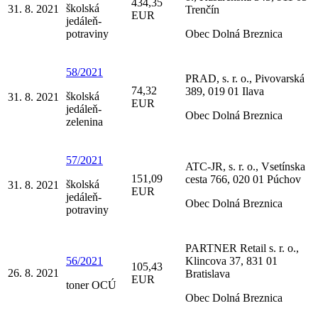
434,35
školská
31. 8. 2021
Trenčín
EUR
jedáleň-
potraviny
Obec Dolná Breznica
58/2021
PRAD, s. r. o., Pivovarská
74,32
389, 019 01 Ilava
školská
31. 8. 2021
EUR
jedáleň-
Obec Dolná Breznica
zelenina
57/2021
ATC-JR, s. r. o., Vsetínska
151,09
cesta 766, 020 01 Púchov
školská
31. 8. 2021
EUR
jedáleň-
Obec Dolná Breznica
potraviny
PARTNER Retail s. r. o.,
56/2021
Klincova 37, 831 01
105,43
26. 8. 2021
Bratislava
EUR
toner OCÚ
Obec Dolná Breznica