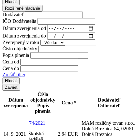
Hľadať
Rozšírené hľadanie
Dodávateľ
IČO Dodávatelia
Dátum zverejnenia od
Dátum zverejnenia do
Zverejnený v roku
Číslo objednávky
Popis plnenia
Cena od
Cena do
Zrušiť filter
Zavrieť
Číslo
Dátum
objednávky
Dodávateľ
Cena *
zverejnenia
Popis
Odberateľ
plnenia
74/2021
MAM rozličný tovar, s.r.o.,
Dolná Breznica 64, 02061
školská
14. 9. 2021
2,64 EUR
Dolná Breznica
jedáleň-