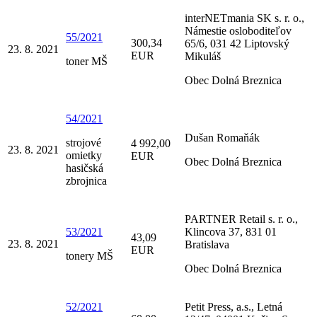
interNETmania SK s. r. o.,
Námestie osloboditeľov
55/2021
300,34
65/6, 031 42 Liptovský
23. 8. 2021
EUR
Mikuláš
toner MŠ
Obec Dolná Breznica
54/2021
Dušan Romaňák
strojové
4 992,00
23. 8. 2021
omietky
EUR
Obec Dolná Breznica
hasičská
zbrojnica
PARTNER Retail s. r. o.,
53/2021
Klincova 37, 831 01
43,09
23. 8. 2021
Bratislava
EUR
tonery MŠ
Obec Dolná Breznica
52/2021
Petit Press, a.s., Letná