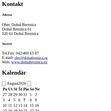
Kontakt
Adresa
Obec Dolná Breznica
Dolná Breznica 61
020 61 Dolná Breznica
Spojenie
Tel.Fax: 042/469 63 07
E-mail:
obec@dolnabreznica.eu
Web:
www.dolnabreznica.eu
Kalendár
August
2026
Po
Ut
St
Št
Pia
So
Ne
27
28
29
30
31
1
2
3
4
5
6
7
8
9
10
11
12
13
14
15
16
17
18
19
20
21
22
23