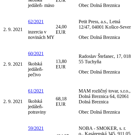
EUR
jedáleň- mäso
Obec Dolná Breznica
62/2021
Petit Press, a.s., Letná
24,00
12/47, 04001 Košice-Sever
2. 9. 2021
inzercia v
EUR
novinách MY
Obec Dolná Breznica
60/2021
Radoslav Štefanec, 17, 018
13,80
55 Tuchyňa
školská
2. 9. 2021
EUR
jedáleň-
Obec Dolná Breznica
pečivo
61/2021
MAM rozličný tovar, s.r.o.,
Dolná Breznica 64, 02061
68,18
školská
2. 9. 2021
Dolná Breznica
EUR
jedáleň-
potraviny
Obec Dolná Breznica
59/2021
NOBA - SMOKER, s. r.
o., Kasárenská 345, 911 05