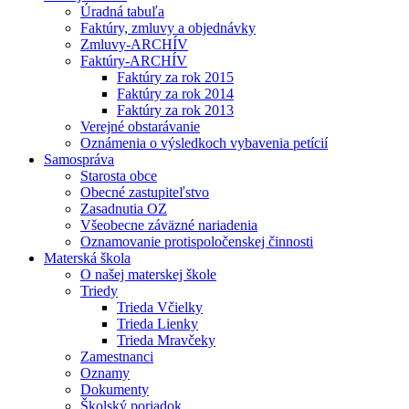
Úradná tabuľa
Faktúry, zmluvy a objednávky
Zmluvy-ARCHÍV
Faktúry-ARCHÍV
Faktúry za rok 2015
Faktúry za rok 2014
Faktúry za rok 2013
Verejné obstarávanie
Oznámenia o výsledkoch vybavenia petícií
Samospráva
Starosta obce
Obecné zastupiteľstvo
Zasadnutia OZ
Všeobecne záväzné nariadenia
Oznamovanie protispoločenskej činnosti
Materská škola
O našej materskej škole
Triedy
Trieda Včielky
Trieda Lienky
Trieda Mravčeky
Zamestnanci
Oznamy
Dokumenty
Školský poriadok