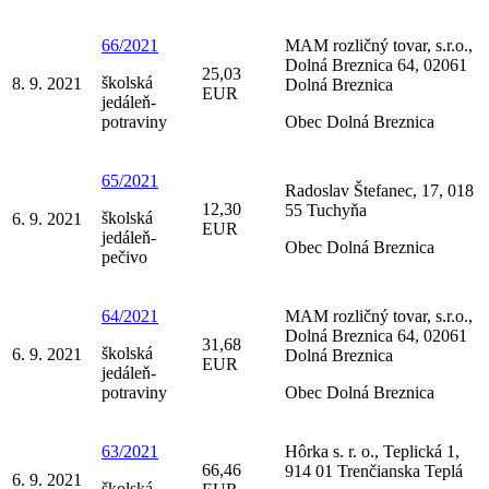
66/2021
MAM rozličný tovar, s.r.o.,
Dolná Breznica 64, 02061
25,03
školská
8. 9. 2021
Dolná Breznica
EUR
jedáleň-
potraviny
Obec Dolná Breznica
65/2021
Radoslav Štefanec, 17, 018
12,30
55 Tuchyňa
školská
6. 9. 2021
EUR
jedáleň-
Obec Dolná Breznica
pečivo
64/2021
MAM rozličný tovar, s.r.o.,
Dolná Breznica 64, 02061
31,68
školská
6. 9. 2021
Dolná Breznica
EUR
jedáleň-
potraviny
Obec Dolná Breznica
63/2021
Hôrka s. r. o., Teplická 1,
66,46
914 01 Trenčianska Teplá
6. 9. 2021
školská