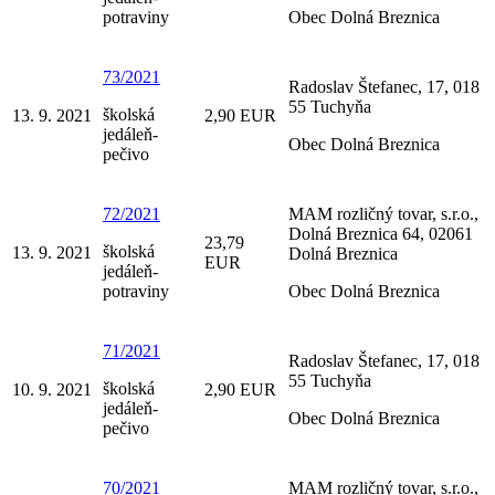
potraviny
Obec Dolná Breznica
73/2021
Radoslav Štefanec, 17, 018
55 Tuchyňa
školská
13. 9. 2021
2,90 EUR
jedáleň-
Obec Dolná Breznica
pečivo
72/2021
MAM rozličný tovar, s.r.o.,
Dolná Breznica 64, 02061
23,79
školská
13. 9. 2021
Dolná Breznica
EUR
jedáleň-
potraviny
Obec Dolná Breznica
71/2021
Radoslav Štefanec, 17, 018
55 Tuchyňa
školská
10. 9. 2021
2,90 EUR
jedáleň-
Obec Dolná Breznica
pečivo
70/2021
MAM rozličný tovar, s.r.o.,