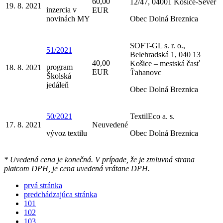
60,00
12/47, 04001 Košice-Sever
19. 8. 2021
inzercia v
EUR
novinách MY
Obec Dolná Breznica
SOFT-GL s. r. o.,
51/2021
Belehradská 1, 040 13
40,00
Košice – mestská časť
program
18. 8. 2021
EUR
Ťahanovc
Školská
jedáleň
Obec Dolná Breznica
50/2021
TextilEco a. s.
17. 8. 2021
Neuvedené
vývoz textilu
Obec Dolná Breznica
* Uvedená cena je konečná. V prípade, že je zmluvná strana
platcom DPH, je cena uvedená vrátane DPH.
prvá stránka
predchádzajúca stránka
101
102
103