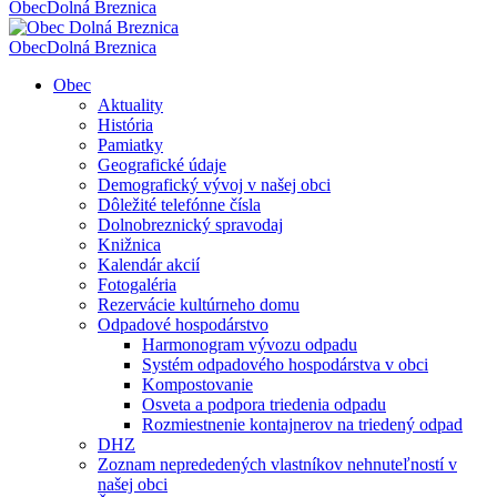
Obec
Dolná Breznica
Obec
Dolná Breznica
Obec
Aktuality
História
Pamiatky
Geografické údaje
Demografický vývoj v našej obci
Dôležité telefónne čísla
Dolnobreznický spravodaj
Knižnica
Kalendár akcií
Fotogaléria
Rezervácie kultúrneho domu
Odpadové hospodárstvo
Harmonogram vývozu odpadu
Systém odpadového hospodárstva v obci
Kompostovanie
Osveta a podpora triedenia odpadu
Rozmiestnenie kontajnerov na triedený odpad
DHZ
Zoznam neprededených vlastníkov nehnuteľností v
našej obci