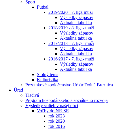
Šport
Futbal
2019⁄2020 - 7. liga muži
Výsledky zápasov
Aktuálna tabuľka
2018⁄2019 - 8. liga- muži
Výsledky zápasov
Aktuálna tabuľka
2017⁄2018 - 7. liga- muži
Výsledky zápasov
Aktuálna tabuľka
2016⁄2017 - 7. liga- muži
Výsledky zápasov
Aktuálna tabuľka
Stolný tenis
Kulturistika
Pozemkové spoločenstvo Urbár Dolná Breznica
Úrad
Tlačivá
Program hospodárskeho a sociálneho rozvoja
Výsledky volieb v našej obci
Voľby do NR SR
rok 2023
rok 2020
rok 2016