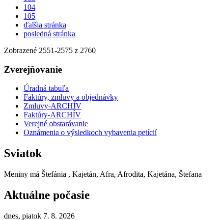
104
105
ďalšia stránka
posledná stránka
Zobrazené
2551
-
2575
z 2760
Zverejňovanie
Úradná tabuľa
Faktúry, zmluvy a objednávky
Zmluvy-ARCHÍV
Faktúry-ARCHÍV
Verejné obstarávanie
Oznámenia o výsledkoch vybavenia petícií
Sviatok
Meniny má
Štefánia
, Kajetán, Afra, Afrodita, Kajetána, Štefana
Aktuálne počasie
dnes, piatok 7. 8. 2026