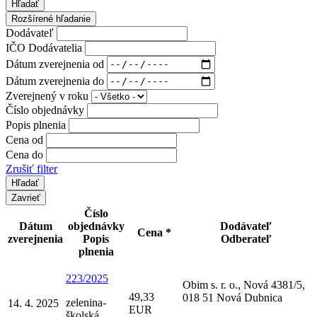
Hľadať
Rozšírené hľadanie
Dodávateľ
IČO Dodávatelia
Dátum zverejnenia od
Dátum zverejnenia do
Zverejnený v roku
Číslo objednávky
Popis plnenia
Cena od
Cena do
Zrušiť filter
Zavrieť
Číslo
Dátum
objednávky
Dodávateľ
Cena *
zverejnenia
Popis
Odberateľ
plnenia
223/2025
Obim s. r. o., Nová 4381/5,
49,33
018 51 Nová Dubnica
zelenina-
14. 4. 2025
EUR
školská