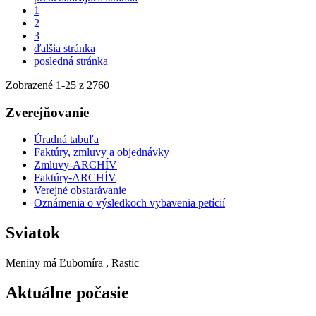
1
2
3
ďalšia stránka
posledná stránka
Zobrazené
1
-
25
z 2760
Zverejňovanie
Úradná tabuľa
Faktúry, zmluvy a objednávky
Zmluvy-ARCHÍV
Faktúry-ARCHÍV
Verejné obstarávanie
Oznámenia o výsledkoch vybavenia petícií
Sviatok
Meniny má
Ľubomíra
, Rastic
Aktuálne počasie