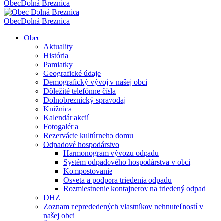
Obec
Dolná Breznica
Obec
Dolná Breznica
Obec
Aktuality
História
Pamiatky
Geografické údaje
Demografický vývoj v našej obci
Dôležité telefónne čísla
Dolnobreznický spravodaj
Knižnica
Kalendár akcií
Fotogaléria
Rezervácie kultúrneho domu
Odpadové hospodárstvo
Harmonogram vývozu odpadu
Systém odpadového hospodárstva v obci
Kompostovanie
Osveta a podpora triedenia odpadu
Rozmiestnenie kontajnerov na triedený odpad
DHZ
Zoznam neprededených vlastníkov nehnuteľností v
našej obci