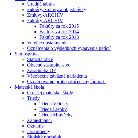
Úradná tabuľa
Faktúry, zmluvy a objednávky
Zmluvy-ARCHÍV
Faktúry-ARCHÍV
Faktúry za rok 2015
Faktúry za rok 2014
Faktúry za rok 2013
Verejné obstarávanie
Oznámenia o výsledkoch vybavenia petícií
Samospráva
Starosta obce
Obecné zastupiteľstvo
Zasadnutia OZ
Všeobecne záväzné nariadenia
Oznamovanie protispoločenskej činnosti
Materská škola
O našej materskej škole
Triedy
Trieda Včielky
Trieda Lienky
Trieda Mravčeky
Zamestnanci
Oznamy
Dokumenty
Školský poriadok