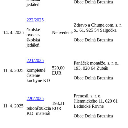
Obec Dolná Breznica
jedáleň
222/2025
Zdravo a Chutne.com, s. r.
školské
o., 61, 925 54 Šalgočka
14. 4. 2025
Neuvedené
ovocie-
školská
Obec Dolná Breznica
jedáleň
221/2025
Panáček montáže, s. r. o.,
520,00
193, 020 64 Zubák
kompletné
11. 4. 2025
EUR
čistenie
Obec Dolná Breznica
kuchyne KD
Prenosil, s. r. o.,
220/2025
Jilemnického 11, 020 61
193,31
11. 4. 2025
Lednické Rovne
rekonštrukcia
EUR
KD- materiál
Obec Dolná Breznica