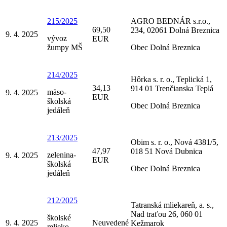
215/2025
AGRO BEDNÁR s.r.o.,
69,50
234, 02061 Dolná Breznica
9. 4. 2025
vývoz
EUR
žumpy MŠ
Obec Dolná Breznica
214/2025
Hôrka s. r. o., Teplická 1,
34,13
914 01 Trenčianska Teplá
mäso-
9. 4. 2025
EUR
školská
Obec Dolná Breznica
jedáleň
213/2025
Obim s. r. o., Nová 4381/5,
47,97
018 51 Nová Dubnica
zelenina-
9. 4. 2025
EUR
školská
Obec Dolná Breznica
jedáleň
212/2025
Tatranská mliekareň, a. s.,
Nad traťou 26, 060 01
školské
9. 4. 2025
Neuvedené
Kežmarok
mlieko-