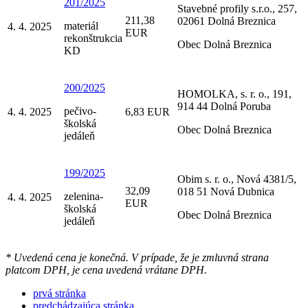
201/2025
Stavebné profily s.r.o., 257,
211,38
02061 Dolná Breznica
materiál
4. 4. 2025
EUR
rekonštrukcia
Obec Dolná Breznica
KD
200/2025
HOMOLKA, s. r. o., 191,
914 44 Dolná Poruba
pečivo-
4. 4. 2025
6,83 EUR
školská
Obec Dolná Breznica
jedáleň
199/2025
Obim s. r. o., Nová 4381/5,
32,09
018 51 Nová Dubnica
zelenina-
4. 4. 2025
EUR
školská
Obec Dolná Breznica
jedáleň
* Uvedená cena je konečná. V prípade, že je zmluvná strana
platcom DPH, je cena uvedená vrátane DPH.
prvá stránka
predchádzajúca stránka