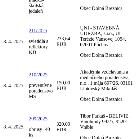
školská
Obec Dolná Breznica
jedáleň
UNI - STAVEBNÁ
211/2025
ÚDRŽBA, s.r.o., Ul.
233,64
Terézie Vansovej 1054,
svietidlá a
8. 4. 2025
EUR
02001 Púchov
reflektory
KD
Obec Dolná Breznica
Akadémia vzdelávania a
210/2025
mediačného poradenstva,
150,00
n.o., 1.mája 697/26, 03101
preventívne
8. 4. 2025
EUR
Liptovský Mikuláš
poradenstvo
MŠ
Obec Dolná Breznica
Tibor Farkaš - BELIVIE,
209/2025
Vinohrady 992/5, 95201
320,00
8. 4. 2025
Vráble
obrusy- 40
EUR
ks
Obec Dolná Breznica