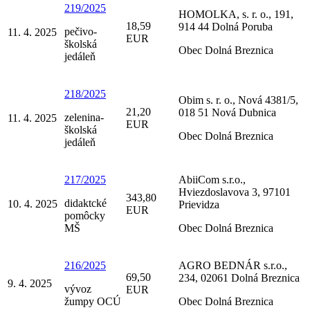
219/2025
HOMOLKA, s. r. o., 191,
18,59
914 44 Dolná Poruba
pečivo-
11. 4. 2025
EUR
školská
Obec Dolná Breznica
jedáleň
218/2025
Obim s. r. o., Nová 4381/5,
21,20
018 51 Nová Dubnica
zelenina-
11. 4. 2025
EUR
školská
Obec Dolná Breznica
jedáleň
217/2025
AbiiCom s.r.o.,
Hviezdoslavova 3, 97101
343,80
didaktcké
10. 4. 2025
Prievidza
EUR
pomôcky
MŠ
Obec Dolná Breznica
216/2025
AGRO BEDNÁR s.r.o.,
69,50
234, 02061 Dolná Breznica
9. 4. 2025
vývoz
EUR
žumpy OCÚ
Obec Dolná Breznica