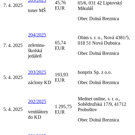
205/2025
45,76
65/6, 031 42 Liptovský
7. 4. 2025
EUR
Mikuláš
toner MŠ
Obec Dolná Breznica
204/2025
Obim s. r. o., Nová 4381/5,
65,74
018 51 Nová Dubnica
zelenina-
7. 4. 2025
EUR
školská
Obec Dolná Breznica
jedáleň
203/2025
bonprix Sp. z o.o.
193,93
5. 4. 2025
EUR
záclony KD
Obec Dolná Breznica
Mednet online, s. r. o.,
202/2025
Sobědružská 17/9, 41712
1 295,75
5. 4. 2025
Proboštov
ventilátory
EUR
do KD
Obec Dolná Breznica