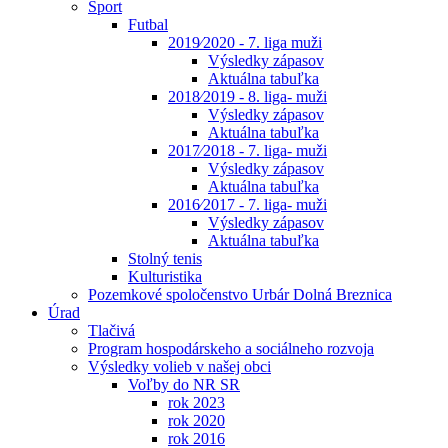
Šport
Futbal
2019⁄2020 - 7. liga muži
Výsledky zápasov
Aktuálna tabuľka
2018⁄2019 - 8. liga- muži
Výsledky zápasov
Aktuálna tabuľka
2017⁄2018 - 7. liga- muži
Výsledky zápasov
Aktuálna tabuľka
2016⁄2017 - 7. liga- muži
Výsledky zápasov
Aktuálna tabuľka
Stolný tenis
Kulturistika
Pozemkové spoločenstvo Urbár Dolná Breznica
Úrad
Tlačivá
Program hospodárskeho a sociálneho rozvoja
Výsledky volieb v našej obci
Voľby do NR SR
rok 2023
rok 2020
rok 2016