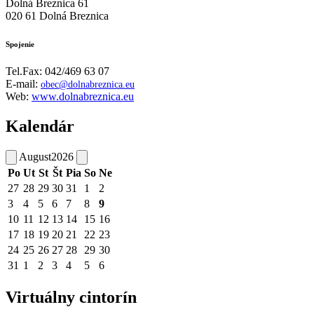
Dolná Breznica 61
020 61 Dolná Breznica
Spojenie
Tel.Fax: 042/469 63 07
E-mail:
obec@dolnabreznica.eu
Web:
www.dolnabreznica.eu
Kalendár
August
2026
Po
Ut
St
Št
Pia
So
Ne
27
28
29
30
31
1
2
3
4
5
6
7
8
9
10
11
12
13
14
15
16
17
18
19
20
21
22
23
24
25
26
27
28
29
30
31
1
2
3
4
5
6
Virtuálny cintorín