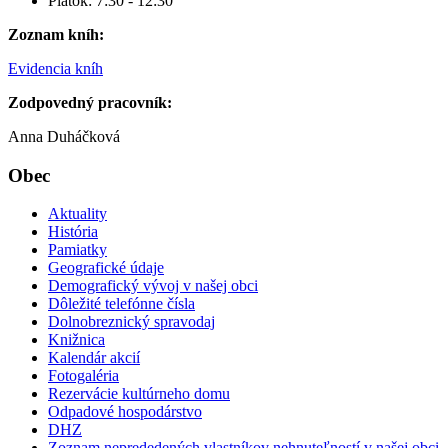
Piatok: 7:30 - 12:30
Zoznam kníh:
Evidencia kníh
Zodpovedný pracovník:
Anna Duháčková
Obec
Aktuality
História
Pamiatky
Geografické údaje
Demografický vývoj v našej obci
Dôležité telefónne čísla
Dolnobreznický spravodaj
Knižnica
Kalendár akcií
Fotogaléria
Rezervácie kultúrneho domu
Odpadové hospodárstvo
DHZ
Zoznam neprededených vlastníkov nehnuteľností v našej obci