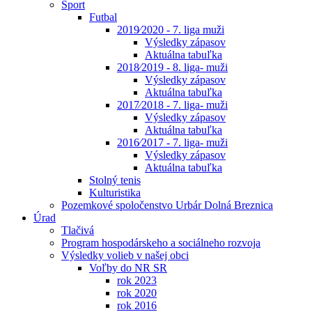
Šport
Futbal
2019⁄2020 - 7. liga muži
Výsledky zápasov
Aktuálna tabuľka
2018⁄2019 - 8. liga- muži
Výsledky zápasov
Aktuálna tabuľka
2017⁄2018 - 7. liga- muži
Výsledky zápasov
Aktuálna tabuľka
2016⁄2017 - 7. liga- muži
Výsledky zápasov
Aktuálna tabuľka
Stolný tenis
Kulturistika
Pozemkové spoločenstvo Urbár Dolná Breznica
Úrad
Tlačivá
Program hospodárskeho a sociálneho rozvoja
Výsledky volieb v našej obci
Voľby do NR SR
rok 2023
rok 2020
rok 2016