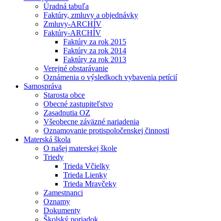
Úradná tabuľa
Faktúry, zmluvy a objednávky
Zmluvy-ARCHÍV
Faktúry-ARCHÍV
Faktúry za rok 2015
Faktúry za rok 2014
Faktúry za rok 2013
Verejné obstarávanie
Oznámenia o výsledkoch vybavenia petícií
Samospráva
Starosta obce
Obecné zastupiteľstvo
Zasadnutia OZ
Všeobecne záväzné nariadenia
Oznamovanie protispoločenskej činnosti
Materská škola
O našej materskej škole
Triedy
Trieda Včielky
Trieda Lienky
Trieda Mravčeky
Zamestnanci
Oznamy
Dokumenty
Školský poriadok