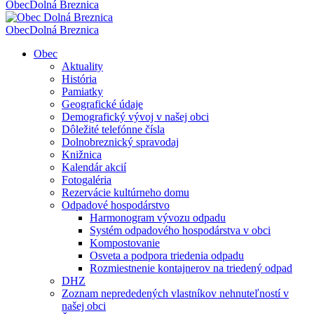
Obec
Dolná Breznica
Obec
Dolná Breznica
Obec
Aktuality
História
Pamiatky
Geografické údaje
Demografický vývoj v našej obci
Dôležité telefónne čísla
Dolnobreznický spravodaj
Knižnica
Kalendár akcií
Fotogaléria
Rezervácie kultúrneho domu
Odpadové hospodárstvo
Harmonogram vývozu odpadu
Systém odpadového hospodárstva v obci
Kompostovanie
Osveta a podpora triedenia odpadu
Rozmiestnenie kontajnerov na triedený odpad
DHZ
Zoznam neprededených vlastníkov nehnuteľností v
našej obci