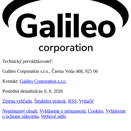
Technický prevádzkovateľ:
Galileo Corporation s.r.o., Čierna Voda 468, 925 06
Kontakt:
Galileo Corporation s.r.o.
Posledná aktualizácia: 6. 8. 2026
Zmena vzhľadu
,
Štruktúra stránok
,
RSS
,
Vytlačiť
Neprístupný obsah
,
Vyhlásenie o prístupnosti
,
Cookies
,
Vyhlásenie
o ochrane súkromia
,
Webové sídlo