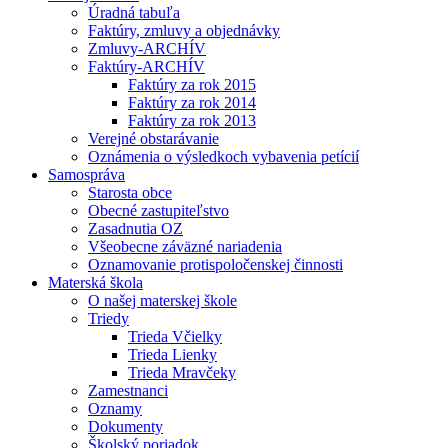
Úradná tabuľa
Faktúry, zmluvy a objednávky
Zmluvy-ARCHÍV
Faktúry-ARCHÍV
Faktúry za rok 2015
Faktúry za rok 2014
Faktúry za rok 2013
Verejné obstarávanie
Oznámenia o výsledkoch vybavenia petícií
Samospráva
Starosta obce
Obecné zastupiteľstvo
Zasadnutia OZ
Všeobecne záväzné nariadenia
Oznamovanie protispoločenskej činnosti
Materská škola
O našej materskej škole
Triedy
Trieda Včielky
Trieda Lienky
Trieda Mravčeky
Zamestnanci
Oznamy
Dokumenty
Školský poriadok