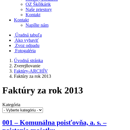
OZ Škôlkárik
Naše priestory
Kontakt
Kontakt
Napíšte nám
Úradná tabuľa
Ako vybaviť
Zvoz odpadu
Fotogaléria
Úvodná stránka
Zverejňovanie
Faktúry-ARCHÍV
Faktúry za rok 2013
Faktúry za rok 2013
Kategória
001 – Komunálna poisťovňa, a. s. –