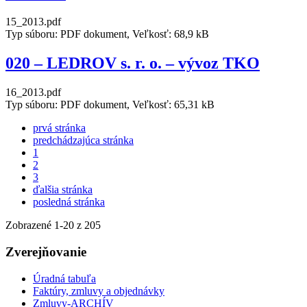
15_2013.pdf
Typ súboru: PDF dokument, Veľkosť: 68,9 kB
020 – LEDROV s. r. o. – vývoz TKO
16_2013.pdf
Typ súboru: PDF dokument, Veľkosť: 65,31 kB
prvá stránka
predchádzajúca stránka
1
2
3
ďalšia stránka
posledná stránka
Zobrazené
1
-
20
z 205
Zverejňovanie
Úradná tabuľa
Faktúry, zmluvy a objednávky
Zmluvy-ARCHÍV