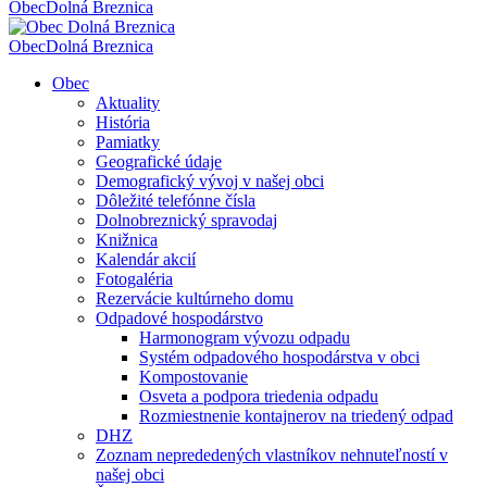
Obec
Dolná Breznica
Obec
Dolná Breznica
Obec
Aktuality
História
Pamiatky
Geografické údaje
Demografický vývoj v našej obci
Dôležité telefónne čísla
Dolnobreznický spravodaj
Knižnica
Kalendár akcií
Fotogaléria
Rezervácie kultúrneho domu
Odpadové hospodárstvo
Harmonogram vývozu odpadu
Systém odpadového hospodárstva v obci
Kompostovanie
Osveta a podpora triedenia odpadu
Rozmiestnenie kontajnerov na triedený odpad
DHZ
Zoznam neprededených vlastníkov nehnuteľností v
našej obci