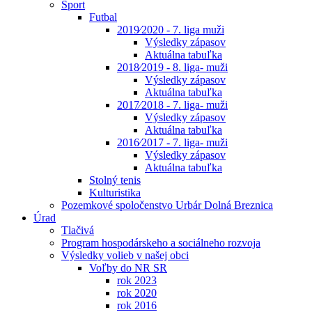
Šport
Futbal
2019⁄2020 - 7. liga muži
Výsledky zápasov
Aktuálna tabuľka
2018⁄2019 - 8. liga- muži
Výsledky zápasov
Aktuálna tabuľka
2017⁄2018 - 7. liga- muži
Výsledky zápasov
Aktuálna tabuľka
2016⁄2017 - 7. liga- muži
Výsledky zápasov
Aktuálna tabuľka
Stolný tenis
Kulturistika
Pozemkové spoločenstvo Urbár Dolná Breznica
Úrad
Tlačivá
Program hospodárskeho a sociálneho rozvoja
Výsledky volieb v našej obci
Voľby do NR SR
rok 2023
rok 2020
rok 2016