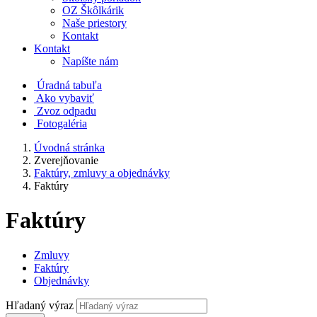
OZ Škôlkárik
Naše priestory
Kontakt
Kontakt
Napíšte nám
Úradná tabuľa
Ako vybaviť
Zvoz odpadu
Fotogaléria
Úvodná stránka
Zverejňovanie
Faktúry, zmluvy a objednávky
Faktúry
Faktúry
Zmluvy
Faktúry
Objednávky
Hľadaný výraz