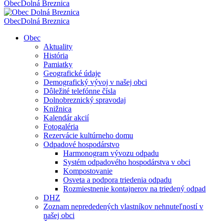
Obec
Dolná Breznica
Obec
Dolná Breznica
Obec
Aktuality
História
Pamiatky
Geografické údaje
Demografický vývoj v našej obci
Dôležité telefónne čísla
Dolnobreznický spravodaj
Knižnica
Kalendár akcií
Fotogaléria
Rezervácie kultúrneho domu
Odpadové hospodárstvo
Harmonogram vývozu odpadu
Systém odpadového hospodárstva v obci
Kompostovanie
Osveta a podpora triedenia odpadu
Rozmiestnenie kontajnerov na triedený odpad
DHZ
Zoznam neprededených vlastníkov nehnuteľností v
našej obci