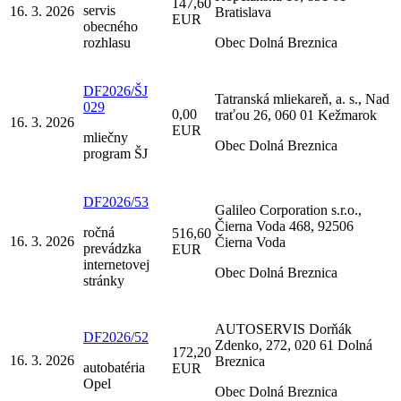
147,60
servis
16. 3. 2026
Bratislava
EUR
obecného
rozhlasu
Obec Dolná Breznica
DF2026/ŠJ
Tatranská mliekareň, a. s., Nad
029
0,00
traťou 26, 060 01 Kežmarok
16. 3. 2026
EUR
mliečny
Obec Dolná Breznica
program ŠJ
DF2026/53
Galileo Corporation s.r.o.,
Čierna Voda 468, 92506
ročná
516,60
16. 3. 2026
Čierna Voda
prevádzka
EUR
internetovej
Obec Dolná Breznica
stránky
AUTOSERVIS Dorňák
DF2026/52
Zdenko, 272, 020 61 Dolná
172,20
16. 3. 2026
Breznica
autobatéria
EUR
Opel
Obec Dolná Breznica