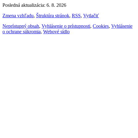
Posledná aktualizácia: 6. 8. 2026
Zmena vzhľadu
,
Štruktúra stránok
,
RSS
,
Vytlačiť
Neprístupný obsah
,
Vyhlásenie o prístupnosti
,
Cookies
,
Vyhlásenie
o ochrane súkromia
,
Webové sídlo