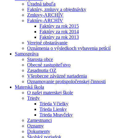
Úradná tabuľa
Faktúry, zmluvy a objednávky
Zmluvy-ARCHÍV
Faktúry-ARCHÍV
Faktúry za rok 2015
Faktúry za rok 2014
Faktúry za rok 2013
Verejné obstarávanie
Oznámenia o výsledkoch vybavenia petícií
Samospráva
Starosta obce
Obecné zastupiteľstvo
Zasadnutia OZ
Všeobecne záväzné nariadenia
Oznamovanie protispoločenskej činnosti
Materská škola
O našej materskej škole
Triedy
Trieda Včielky
Trieda Lienky
Trieda Mravčeky
Zamestnanci
Oznamy
Dokumenty
Školský poriadok