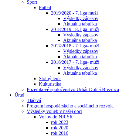
Šport
Futbal
2019⁄2020 - 7. liga muži
Výsledky zápasov
Aktuálna tabuľka
2018⁄2019 - 8. liga- muži
Výsledky zápasov
Aktuálna tabuľka
2017⁄2018 - 7. liga- muži
Výsledky zápasov
Aktuálna tabuľka
2016⁄2017 - 7. liga- muži
Výsledky zápasov
Aktuálna tabuľka
Stolný tenis
Kulturistika
Pozemkové spoločenstvo Urbár Dolná Breznica
Úrad
Tlačivá
Program hospodárskeho a sociálneho rozvoja
Výsledky volieb v našej obci
Voľby do NR SR
rok 2023
rok 2020
rok 2016