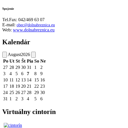
Spojenie
Tel.Fax: 042/469 63 07
E-mail:
obec@dolnabreznica.eu
Web:
www.dolnabreznica.eu
Kalendár
August
2026
Po
Ut
St
Št
Pia
So
Ne
27
28
29
30
31
1
2
3
4
5
6
7
8
9
10
11
12
13
14
15
16
17
18
19
20
21
22
23
24
25
26
27
28
29
30
31
1
2
3
4
5
6
Virtuálny cintorín