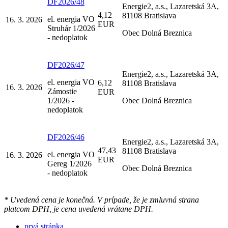
DF2026/48
Energie2, a.s., Lazaretská 3A,
4,12
81108 Bratislava
el. energia VO
16. 3. 2026
EUR
Struhár 1/2026
Obec Dolná Breznica
- nedoplatok
DF2026/47
Energie2, a.s., Lazaretská 3A,
el. energia VO
6,12
81108 Bratislava
16. 3. 2026
Zámostie
EUR
1/2026 -
Obec Dolná Breznica
nedoplatok
DF2026/46
Energie2, a.s., Lazaretská 3A,
47,43
81108 Bratislava
el. energia VO
16. 3. 2026
EUR
Gereg 1/2026
Obec Dolná Breznica
- nedoplatok
* Uvedená cena je konečná. V prípade, že je zmluvná strana
platcom DPH, je cena uvedená vrátane DPH.
prvá stránka