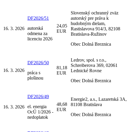
Slovenský ochranný zväz
DF2026/51
autorský pre práva k
hudobným dielam,
24,05
autorská
16. 3. 2026
Rastislavova 914/3, 82108
EUR
odmena za
Bratislava-Ružinov
licenciu 2026
Obec Dolná Breznica
Ledrov, spol. s r.o.,
DF2026/50
Schreiberova 369, 02061
81,18
16. 3. 2026
Lednické Rovne
práca s
EUR
plošinou
Obec Dolná Breznica
DF2026/49
Energie2, a.s., Lazaretská 3A,
48,68
81108 Bratislava
el. energia
16. 3. 2026
EUR
OcÚ 1/2026 -
Obec Dolná Breznica
nedoplatok