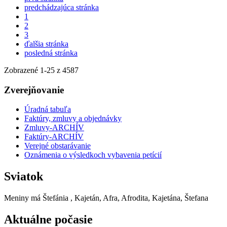
predchádzajúca stránka
1
2
3
ďalšia stránka
posledná stránka
Zobrazené
1
-
25
z 4587
Zverejňovanie
Úradná tabuľa
Faktúry, zmluvy a objednávky
Zmluvy-ARCHÍV
Faktúry-ARCHÍV
Verejné obstarávanie
Oznámenia o výsledkoch vybavenia petícií
Sviatok
Meniny má
Štefánia
, Kajetán, Afra, Afrodita, Kajetána, Štefana
Aktuálne počasie