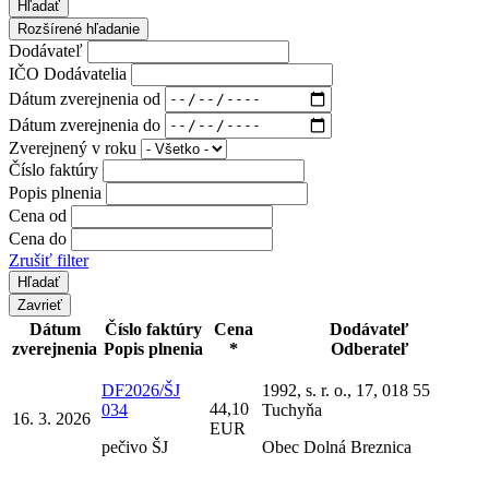
Hľadať
Rozšírené hľadanie
Dodávateľ
IČO Dodávatelia
Dátum zverejnenia od
Dátum zverejnenia do
Zverejnený v roku
Číslo faktúry
Popis plnenia
Cena od
Cena do
Zrušiť filter
Zavrieť
Dátum
Číslo faktúry
Cena
Dodávateľ
zverejnenia
Popis plnenia
*
Odberateľ
DF2026/ŠJ
1992, s. r. o., 17, 018 55
44,10
034
Tuchyňa
16. 3. 2026
EUR
pečivo ŠJ
Obec Dolná Breznica