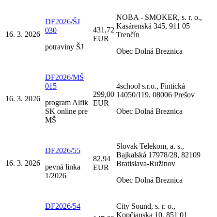
NOBA - SMOKER, s. r. o.,
DF2026/ŠJ
Kasárenská 345, 911 05
431,72
030
16. 3. 2026
Trenčín
EUR
potraviny ŠJ
Obec Dolná Breznica
DF2026/MŠ
015
4school s.r.o., Fintická
299,00
14050/119, 08006 Prešov
16. 3. 2026
program Alfik
EUR
SK online pre
Obec Dolná Breznica
MŠ
Slovak Telekom, a. s.,
DF2026/55
Bajkalská 17978/28, 82109
82,94
16. 3. 2026
Bratislava-Ružinov
pevná linka
EUR
1/2026
Obec Dolná Breznica
DF2026/54
City Sound, s. r. o.,
Kopčianska 10, 851 01