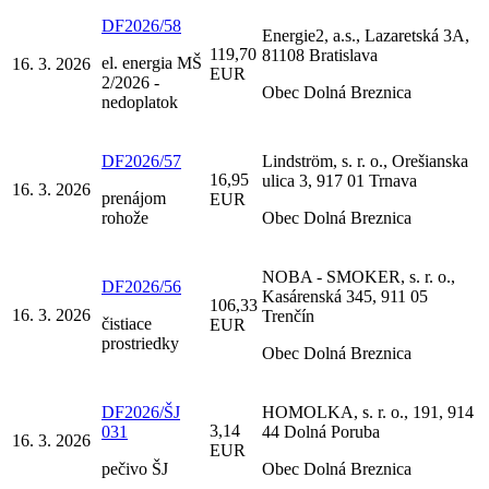
DF2026/58
Energie2, a.s., Lazaretská 3A,
119,70
81108 Bratislava
el. energia MŠ
16. 3. 2026
EUR
2/2026 -
Obec Dolná Breznica
nedoplatok
DF2026/57
Lindström, s. r. o., Orešianska
16,95
ulica 3, 917 01 Trnava
16. 3. 2026
prenájom
EUR
rohože
Obec Dolná Breznica
NOBA - SMOKER, s. r. o.,
DF2026/56
Kasárenská 345, 911 05
106,33
16. 3. 2026
Trenčín
čistiace
EUR
prostriedky
Obec Dolná Breznica
DF2026/ŠJ
HOMOLKA, s. r. o., 191, 914
3,14
031
44 Dolná Poruba
16. 3. 2026
EUR
pečivo ŠJ
Obec Dolná Breznica