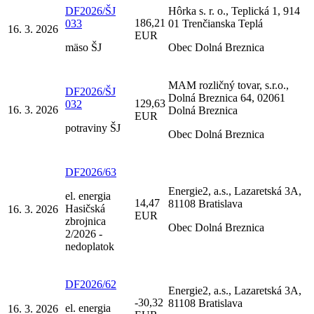
DF2026/ŠJ
Hôrka s. r. o., Teplická 1, 914
186,21
033
01 Trenčianska Teplá
16. 3. 2026
EUR
mäso ŠJ
Obec Dolná Breznica
MAM rozličný tovar, s.r.o.,
DF2026/ŠJ
Dolná Breznica 64, 02061
129,63
032
16. 3. 2026
Dolná Breznica
EUR
potraviny ŠJ
Obec Dolná Breznica
DF2026/63
Energie2, a.s., Lazaretská 3A,
el. energia
14,47
81108 Bratislava
Hasičská
16. 3. 2026
EUR
zbrojnica
Obec Dolná Breznica
2/2026 -
nedoplatok
DF2026/62
Energie2, a.s., Lazaretská 3A,
-30,32
81108 Bratislava
el. energia
16. 3. 2026