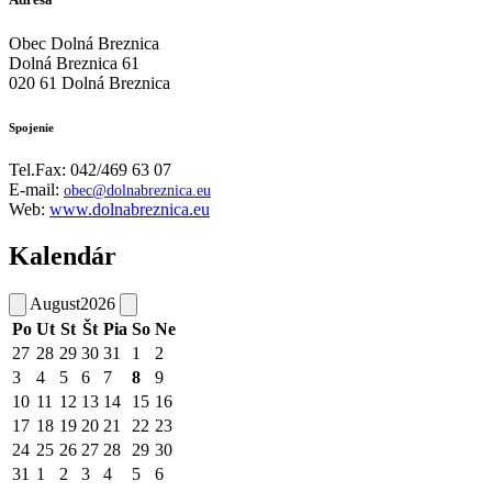
Obec Dolná Breznica
Dolná Breznica 61
020 61 Dolná Breznica
Spojenie
Tel.Fax: 042/469 63 07
E-mail:
obec@dolnabreznica.eu
Web:
www.dolnabreznica.eu
Kalendár
August
2026
Po
Ut
St
Št
Pia
So
Ne
27
28
29
30
31
1
2
3
4
5
6
7
8
9
10
11
12
13
14
15
16
17
18
19
20
21
22
23
24
25
26
27
28
29
30
31
1
2
3
4
5
6