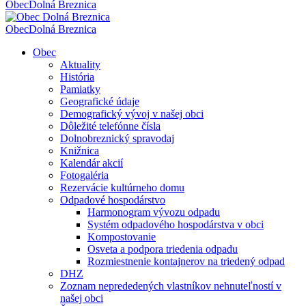
Obec
Dolná Breznica
Obec
Dolná Breznica
Obec
Aktuality
História
Pamiatky
Geografické údaje
Demografický vývoj v našej obci
Dôležité telefónne čísla
Dolnobreznický spravodaj
Knižnica
Kalendár akcií
Fotogaléria
Rezervácie kultúrneho domu
Odpadové hospodárstvo
Harmonogram vývozu odpadu
Systém odpadového hospodárstva v obci
Kompostovanie
Osveta a podpora triedenia odpadu
Rozmiestnenie kontajnerov na triedený odpad
DHZ
Zoznam neprededených vlastníkov nehnuteľností v
našej obci