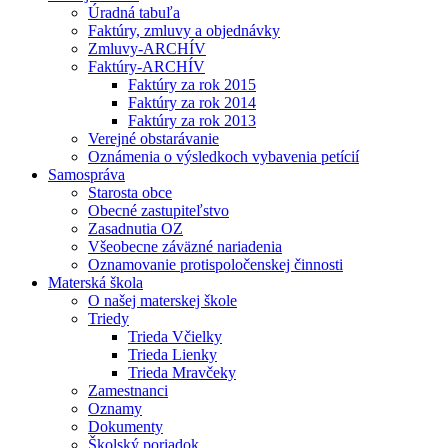
Úradná tabuľa
Faktúry, zmluvy a objednávky
Zmluvy-ARCHÍV
Faktúry-ARCHÍV
Faktúry za rok 2015
Faktúry za rok 2014
Faktúry za rok 2013
Verejné obstarávanie
Oznámenia o výsledkoch vybavenia petícií
Samospráva
Starosta obce
Obecné zastupiteľstvo
Zasadnutia OZ
Všeobecne záväzné nariadenia
Oznamovanie protispoločenskej činnosti
Materská škola
O našej materskej škole
Triedy
Trieda Včielky
Trieda Lienky
Trieda Mravčeky
Zamestnanci
Oznamy
Dokumenty
Školský poriadok