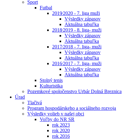
Šport
Futbal
2019⁄2020 - 7. liga muži
Výsledky zápasov
Aktuálna tabuľka
2018⁄2019 - 8. liga- muži
Výsledky zápasov
Aktuálna tabuľka
2017⁄2018 - 7. liga- muži
Výsledky zápasov
Aktuálna tabuľka
2016⁄2017 - 7. liga- muži
Výsledky zápasov
Aktuálna tabuľka
Stolný tenis
Kulturistika
Pozemkové spoločenstvo Urbár Dolná Breznica
Úrad
Tlačivá
Program hospodárskeho a sociálneho rozvoja
Výsledky volieb v našej obci
Voľby do NR SR
rok 2023
rok 2020
rok 2016