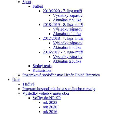
Šport
Futbal
2019⁄2020 - 7. liga muži
Výsledky zápasov
Aktuálna tabuľka
2018⁄2019 - 8. liga- muži
Výsledky zápasov
Aktuálna tabuľka
2017⁄2018 - 7. liga- muži
Výsledky zápasov
Aktuálna tabuľka
2016⁄2017 - 7. liga- muži
Výsledky zápasov
Aktuálna tabuľka
Stolný tenis
Kulturistika
Pozemkové spoločenstvo Urbár Dolná Breznica
Úrad
Tlačivá
Program hospodárskeho a sociálneho rozvoja
Výsledky volieb v našej obci
Voľby do NR SR
rok 2023
rok 2020
rok 2016