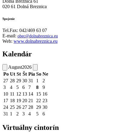
Dolná Breznica 61
020 61 Dolná Breznica
Spojenie
Tel.Fax: 042/469 63 07
E-mail:
obec@dolnabreznica.eu
Web:
www.dolnabreznica.eu
Kalendár
August
2026
Po
Ut
St
Št
Pia
So
Ne
27
28
29
30
31
1
2
3
4
5
6
7
8
9
10
11
12
13
14
15
16
17
18
19
20
21
22
23
24
25
26
27
28
29
30
31
1
2
3
4
5
6
Virtuálny cintorín