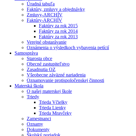
Úradná tabuľa
Faktúry, zmluvy a objednávky
Zmluvy-ARCHÍV
Faktúry-ARCHÍV
Faktúry za rok 2015
Faktúry za rok 2014
Faktúry za rok 2013
Verejné obstarávanie
Oznámenia o výsledkoch vybavenia petícií
Samospráva
Starosta obce
Obecné zastupiteľstvo
Zasadnutia OZ
Všeobecne záväzné nariadenia
Oznamovanie protispoločenskej činnosti
Materská škola
O našej materskej škole
Triedy
Trieda Včielky
Trieda Lienky
Trieda Mravčeky
Zamestnanci
Oznamy
Dokumenty
Školský poriadok