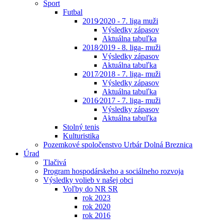
Šport
Futbal
2019⁄2020 - 7. liga muži
Výsledky zápasov
Aktuálna tabuľka
2018⁄2019 - 8. liga- muži
Výsledky zápasov
Aktuálna tabuľka
2017⁄2018 - 7. liga- muži
Výsledky zápasov
Aktuálna tabuľka
2016⁄2017 - 7. liga- muži
Výsledky zápasov
Aktuálna tabuľka
Stolný tenis
Kulturistika
Pozemkové spoločenstvo Urbár Dolná Breznica
Úrad
Tlačivá
Program hospodárskeho a sociálneho rozvoja
Výsledky volieb v našej obci
Voľby do NR SR
rok 2023
rok 2020
rok 2016