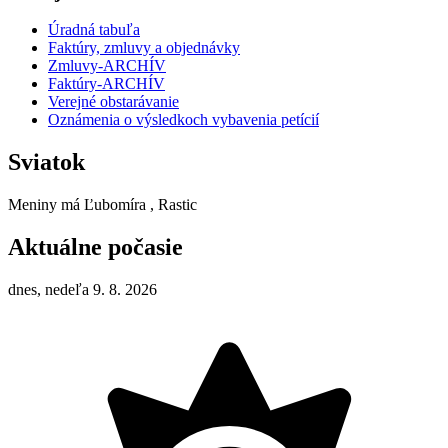
Úradná tabuľa
Faktúry, zmluvy a objednávky
Zmluvy-ARCHÍV
Faktúry-ARCHÍV
Verejné obstarávanie
Oznámenia o výsledkoch vybavenia petícií
Sviatok
Meniny má
Ľubomíra
, Rastic
Aktuálne počasie
dnes, nedeľa 9. 8. 2026