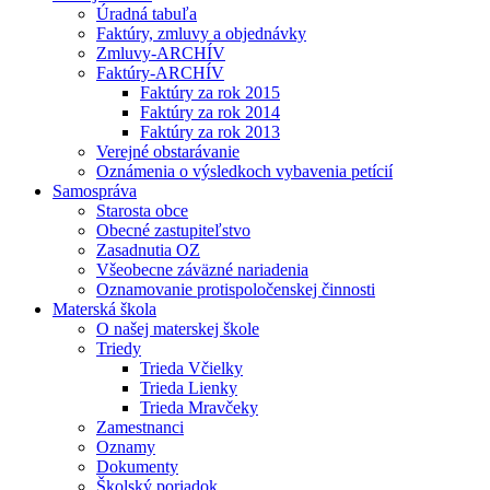
Úradná tabuľa
Faktúry, zmluvy a objednávky
Zmluvy-ARCHÍV
Faktúry-ARCHÍV
Faktúry za rok 2015
Faktúry za rok 2014
Faktúry za rok 2013
Verejné obstarávanie
Oznámenia o výsledkoch vybavenia petícií
Samospráva
Starosta obce
Obecné zastupiteľstvo
Zasadnutia OZ
Všeobecne záväzné nariadenia
Oznamovanie protispoločenskej činnosti
Materská škola
O našej materskej škole
Triedy
Trieda Včielky
Trieda Lienky
Trieda Mravčeky
Zamestnanci
Oznamy
Dokumenty
Školský poriadok