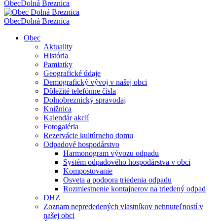
Obec
Dolná Breznica
Obec
Dolná Breznica
Obec
Aktuality
História
Pamiatky
Geografické údaje
Demografický vývoj v našej obci
Dôležité telefónne čísla
Dolnobreznický spravodaj
Knižnica
Kalendár akcií
Fotogaléria
Rezervácie kultúrneho domu
Odpadové hospodárstvo
Harmonogram vývozu odpadu
Systém odpadového hospodárstva v obci
Kompostovanie
Osveta a podpora triedenia odpadu
Rozmiestnenie kontajnerov na triedený odpad
DHZ
Zoznam neprededených vlastníkov nehnuteľností v
našej obci