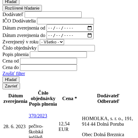
Hľadať
Rozšírené hľadanie
Dodávateľ
IČO Dodávatelia
Dátum zverejnenia od
Dátum zverejnenia do
Zverejnený v roku
Číslo objednávky
Popis plnenia
Cena od
Cena do
Zrušiť filter
Zavrieť
Číslo
Dátum
Dodávateľ
objednávky
Cena *
zverejnenia
Odberateľ
Popis plnenia
370/2023
HOMOLKA, s. r. o., 191,
12,54
914 44 Dolná Poruba
pečivo-
28. 6. 2023
EUR
školská
Obec Dolná Breznica
jedáleň