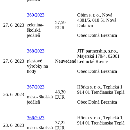
369/2023
Obim s. r. o., Nová
4381/5, 018 51 Nová
57,59
zelenina-
27. 6. 2023
Dubnica
EUR
školská
jedáleň
Obec Dolná Breznica
368/2023
JTF partnership, s.r.o.,
Majerská 178/4, 02061
plastové
27. 6. 2023
Neuvedené
Lednické Rovne
výrobky na
hody
Obec Dolná Breznica
367/2023
Hôrka s. r. o., Teplická 1,
48,30
914 01 Trenčianska Teplá
26. 6. 2023
mäso- školská
EUR
jedáleň
Obec Dolná Breznica
366/2023
Hôrka s. r. o., Teplická 1,
37,22
914 01 Trenčianska Teplá
23. 6. 2023
mäso- školská
EUR