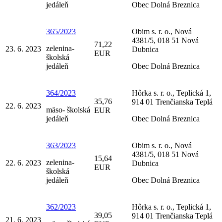
jedáleň
Obec Dolná Breznica
365/2023
Obim s. r. o., Nová
4381/5, 018 51 Nová
71,22
zelenina-
23. 6. 2023
Dubnica
EUR
školská
jedáleň
Obec Dolná Breznica
364/2023
Hôrka s. r. o., Teplická 1,
35,76
914 01 Trenčianska Teplá
22. 6. 2023
mäso- školská
EUR
jedáleň
Obec Dolná Breznica
363/2023
Obim s. r. o., Nová
4381/5, 018 51 Nová
15,64
zelenina-
22. 6. 2023
Dubnica
EUR
školská
jedáleň
Obec Dolná Breznica
362/2023
Hôrka s. r. o., Teplická 1,
39,05
914 01 Trenčianska Teplá
21. 6. 2023