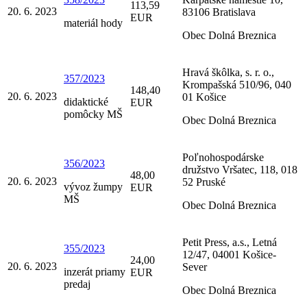
113,59
20. 6. 2023
83106 Bratislava
EUR
materiál hody
Obec Dolná Breznica
Hravá škôlka, s. r. o.,
357/2023
Krompašská 510/96, 040
148,40
20. 6. 2023
01 Košice
didaktické
EUR
pomôcky MŠ
Obec Dolná Breznica
Poľnohospodárske
356/2023
družstvo Vršatec, 118, 018
48,00
20. 6. 2023
52 Pruské
vývoz žumpy
EUR
MŠ
Obec Dolná Breznica
Petit Press, a.s., Letná
355/2023
12/47, 04001 Košice-
24,00
20. 6. 2023
Sever
inzerát priamy
EUR
predaj
Obec Dolná Breznica