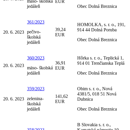
mäso- školská
EUR
jedáleň
Obec Dolná Breznica
361/2023
HOMOLKA, s. r. o., 191,
39,24
914 44 Dolná Poruba
pečivo-
20. 6. 2023
EUR
školská
Obec Dolná Breznica
jedáleň
360/2023
Hôrka s. r. o., Teplická 1,
36,91
914 01 Trenčianska Teplá
20. 6. 2023
mäso- školská
EUR
jedáleň
Obec Dolná Breznica
359/2023
Obim s. r. o., Nová
4381/5, 018 51 Nová
141,62
zelenina-
20. 6. 2023
Dubnica
EUR
školská
jedáleň
Obec Dolná Breznica
B Slovakia s. r. o.,
358/2023
Karpatské námestie 10,