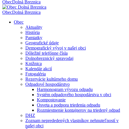
Obec
Dolná Breznica
Obec
Dolná Breznica
Obec
Aktuality
História
Pamiatky
Geografické údaje
Demografický vývoj v našej obci
Dôležité telefónne čísla
Dolnobreznický spravodaj
Knižnica
Kalendár akcií
Fotogaléria
Rezervácie kultúrneho domu
Odpadové hospodárstvo
Harmonogram vývozu odpadu
Systém odpadového hospodárstva v obci
Kompostovanie
Osveta a podpora triedenia odpadu
Rozmiestnenie kontajnerov na triedený odpad
DHZ
Zoznam neprededených vlastníkov nehnuteľností v
našej obci