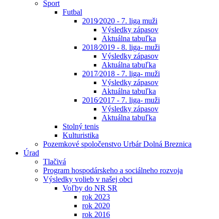
Šport
Futbal
2019⁄2020 - 7. liga muži
Výsledky zápasov
Aktuálna tabuľka
2018⁄2019 - 8. liga- muži
Výsledky zápasov
Aktuálna tabuľka
2017⁄2018 - 7. liga- muži
Výsledky zápasov
Aktuálna tabuľka
2016⁄2017 - 7. liga- muži
Výsledky zápasov
Aktuálna tabuľka
Stolný tenis
Kulturistika
Pozemkové spoločenstvo Urbár Dolná Breznica
Úrad
Tlačivá
Program hospodárskeho a sociálneho rozvoja
Výsledky volieb v našej obci
Voľby do NR SR
rok 2023
rok 2020
rok 2016