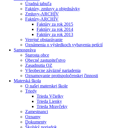
Úradná tabuľa
Faktúry, zmluvy a objednávky
Zmluvy-ARCHÍV
Faktúry-ARCHÍV
Faktúry za rok 2015
Faktúry za rok 2014
Faktúry za rok 2013
Verejné obstarávanie
Oznámenia o výsledkoch vybavenia petícií
Samospráva
Starosta obce
Obecné zastupiteľstvo
Zasadnutia OZ
Všeobecne záväzné nariadenia
Oznamovanie protispoločenskej činnosti
Materská škola
O našej materskej škole
Triedy
Trieda Včielky
Trieda Lienky
Trieda Mravčeky
Zamestnanci
Oznamy
Dokumenty
Školský poriadok