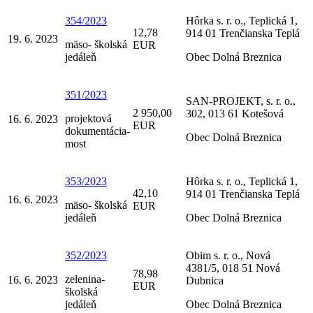
354/2023
Hôrka s. r. o., Teplická 1,
12,78
914 01 Trenčianska Teplá
19. 6. 2023
mäso- školská
EUR
jedáleň
Obec Dolná Breznica
351/2023
SAN-PROJEKT, s. r. o.,
2 950,00
302, 013 61 Kotešová
projektová
16. 6. 2023
EUR
dokumentácia-
Obec Dolná Breznica
most
353/2023
Hôrka s. r. o., Teplická 1,
42,10
914 01 Trenčianska Teplá
16. 6. 2023
mäso- školská
EUR
jedáleň
Obec Dolná Breznica
352/2023
Obim s. r. o., Nová
4381/5, 018 51 Nová
78,98
zelenina-
16. 6. 2023
Dubnica
EUR
školská
jedáleň
Obec Dolná Breznica