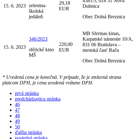
4381/5, 018 51 Nová
29,18
zelenina-
15. 6. 2023
Dubnica
EUR
školská
jedáleň
Obec Dolná Breznica
MB Sferinas kinas,
346/2023
Karpatské námestie 10/A,
220,00
831 06 Bratislava –
15. 6. 2023
sférické kino
EUR
mestská časť Rača
MŠ
Obec Dolná Breznica
* Uvedená cena je konečná. V prípade, že je zmluvná strana
platcom DPH, je cena uvedená vrátane DPH.
prvá stránka
predchádzajúca stránka
46
47
48
49
50
ďalšia stránka
posledná stránka