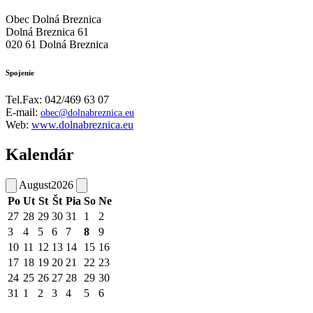
Obec Dolná Breznica
Dolná Breznica 61
020 61 Dolná Breznica
Spojenie
Tel.Fax: 042/469 63 07
E-mail:
obec@dolnabreznica.eu
Web:
www.dolnabreznica.eu
Kalendár
August
2026
Po
Ut
St
Št
Pia
So
Ne
27
28
29
30
31
1
2
3
4
5
6
7
8
9
10
11
12
13
14
15
16
17
18
19
20
21
22
23
24
25
26
27
28
29
30
31
1
2
3
4
5
6