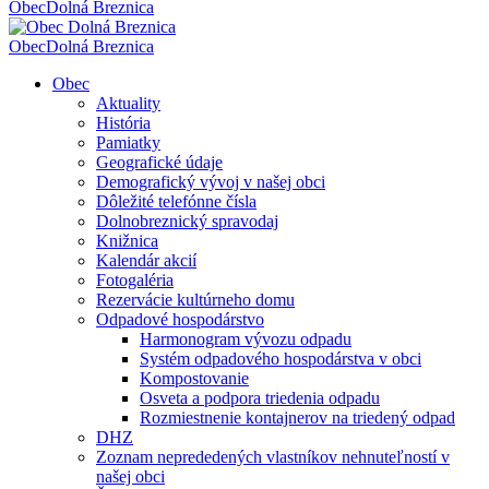
Obec
Dolná Breznica
Obec
Dolná Breznica
Obec
Aktuality
História
Pamiatky
Geografické údaje
Demografický vývoj v našej obci
Dôležité telefónne čísla
Dolnobreznický spravodaj
Knižnica
Kalendár akcií
Fotogaléria
Rezervácie kultúrneho domu
Odpadové hospodárstvo
Harmonogram vývozu odpadu
Systém odpadového hospodárstva v obci
Kompostovanie
Osveta a podpora triedenia odpadu
Rozmiestnenie kontajnerov na triedený odpad
DHZ
Zoznam neprededených vlastníkov nehnuteľností v
našej obci