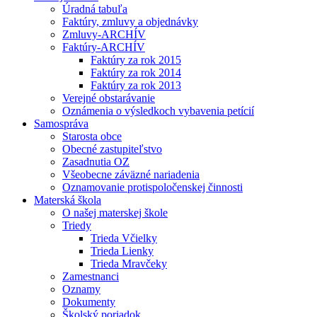
Úradná tabuľa
Faktúry, zmluvy a objednávky
Zmluvy-ARCHÍV
Faktúry-ARCHÍV
Faktúry za rok 2015
Faktúry za rok 2014
Faktúry za rok 2013
Verejné obstarávanie
Oznámenia o výsledkoch vybavenia petícií
Samospráva
Starosta obce
Obecné zastupiteľstvo
Zasadnutia OZ
Všeobecne záväzné nariadenia
Oznamovanie protispoločenskej činnosti
Materská škola
O našej materskej škole
Triedy
Trieda Včielky
Trieda Lienky
Trieda Mravčeky
Zamestnanci
Oznamy
Dokumenty
Školský poriadok