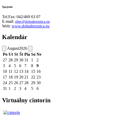
Spojenie
Tel.Fax: 042/469 63 07
E-mail:
obec@dolnabreznica.eu
Web:
www.dolnabreznica.eu
Kalendár
August
2026
Po
Ut
St
Št
Pia
So
Ne
27
28
29
30
31
1
2
3
4
5
6
7
8
9
10
11
12
13
14
15
16
17
18
19
20
21
22
23
24
25
26
27
28
29
30
31
1
2
3
4
5
6
Virtuálny cintorín