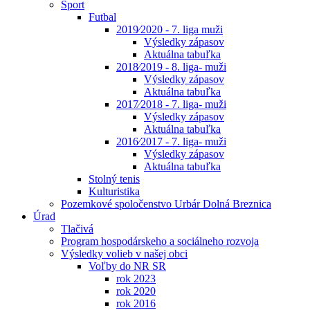
Šport
Futbal
2019⁄2020 - 7. liga muži
Výsledky zápasov
Aktuálna tabuľka
2018⁄2019 - 8. liga- muži
Výsledky zápasov
Aktuálna tabuľka
2017⁄2018 - 7. liga- muži
Výsledky zápasov
Aktuálna tabuľka
2016⁄2017 - 7. liga- muži
Výsledky zápasov
Aktuálna tabuľka
Stolný tenis
Kulturistika
Pozemkové spoločenstvo Urbár Dolná Breznica
Úrad
Tlačivá
Program hospodárskeho a sociálneho rozvoja
Výsledky volieb v našej obci
Voľby do NR SR
rok 2023
rok 2020
rok 2016