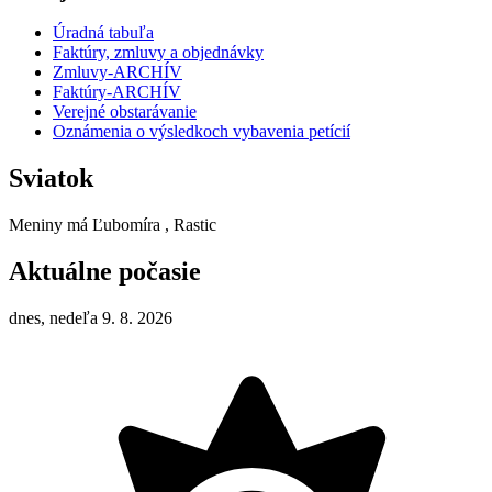
Úradná tabuľa
Faktúry, zmluvy a objednávky
Zmluvy-ARCHÍV
Faktúry-ARCHÍV
Verejné obstarávanie
Oznámenia o výsledkoch vybavenia petícií
Sviatok
Meniny má
Ľubomíra
, Rastic
Aktuálne počasie
dnes, nedeľa 9. 8. 2026