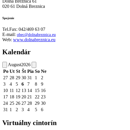
Dolná Breznica 61
020 61 Dolná Breznica
Spojenie
Tel.Fax: 042/469 63 07
E-mail:
obec@dolnabreznica.eu
Web:
www.dolnabreznica.eu
Kalendár
August
2026
Po
Ut
St
Št
Pia
So
Ne
27
28
29
30
31
1
2
3
4
5
6
7
8
9
10
11
12
13
14
15
16
17
18
19
20
21
22
23
24
25
26
27
28
29
30
31
1
2
3
4
5
6
Virtuálny cintorín