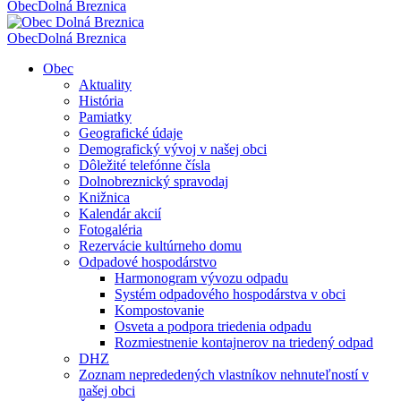
Obec
Dolná Breznica
Obec
Dolná Breznica
Obec
Aktuality
História
Pamiatky
Geografické údaje
Demografický vývoj v našej obci
Dôležité telefónne čísla
Dolnobreznický spravodaj
Knižnica
Kalendár akcií
Fotogaléria
Rezervácie kultúrneho domu
Odpadové hospodárstvo
Harmonogram vývozu odpadu
Systém odpadového hospodárstva v obci
Kompostovanie
Osveta a podpora triedenia odpadu
Rozmiestnenie kontajnerov na triedený odpad
DHZ
Zoznam neprededených vlastníkov nehnuteľností v
našej obci