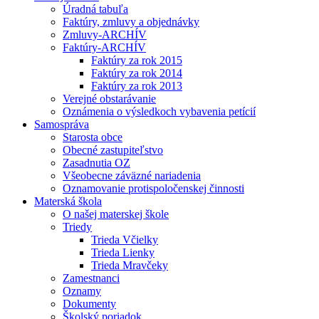
Úradná tabuľa
Faktúry, zmluvy a objednávky
Zmluvy-ARCHÍV
Faktúry-ARCHÍV
Faktúry za rok 2015
Faktúry za rok 2014
Faktúry za rok 2013
Verejné obstarávanie
Oznámenia o výsledkoch vybavenia petícií
Samospráva
Starosta obce
Obecné zastupiteľstvo
Zasadnutia OZ
Všeobecne záväzné nariadenia
Oznamovanie protispoločenskej činnosti
Materská škola
O našej materskej škole
Triedy
Trieda Včielky
Trieda Lienky
Trieda Mravčeky
Zamestnanci
Oznamy
Dokumenty
Školský poriadok