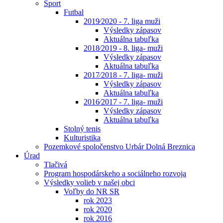
Šport
Futbal
2019⁄2020 - 7. liga muži
Výsledky zápasov
Aktuálna tabuľka
2018⁄2019 - 8. liga- muži
Výsledky zápasov
Aktuálna tabuľka
2017⁄2018 - 7. liga- muži
Výsledky zápasov
Aktuálna tabuľka
2016⁄2017 - 7. liga- muži
Výsledky zápasov
Aktuálna tabuľka
Stolný tenis
Kulturistika
Pozemkové spoločenstvo Urbár Dolná Breznica
Úrad
Tlačivá
Program hospodárskeho a sociálneho rozvoja
Výsledky volieb v našej obci
Voľby do NR SR
rok 2023
rok 2020
rok 2016