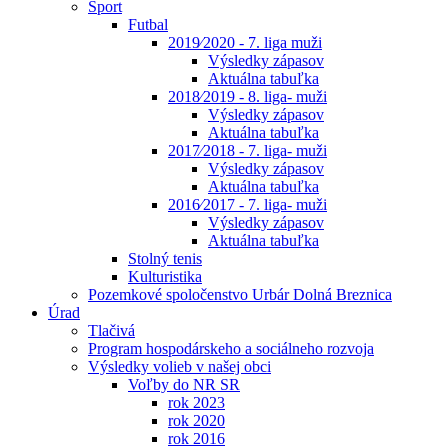
Šport
Futbal
2019⁄2020 - 7. liga muži
Výsledky zápasov
Aktuálna tabuľka
2018⁄2019 - 8. liga- muži
Výsledky zápasov
Aktuálna tabuľka
2017⁄2018 - 7. liga- muži
Výsledky zápasov
Aktuálna tabuľka
2016⁄2017 - 7. liga- muži
Výsledky zápasov
Aktuálna tabuľka
Stolný tenis
Kulturistika
Pozemkové spoločenstvo Urbár Dolná Breznica
Úrad
Tlačivá
Program hospodárskeho a sociálneho rozvoja
Výsledky volieb v našej obci
Voľby do NR SR
rok 2023
rok 2020
rok 2016