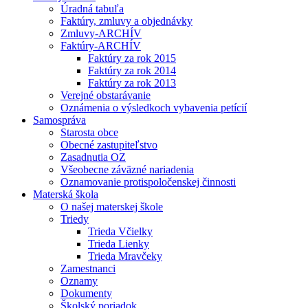
Úradná tabuľa
Faktúry, zmluvy a objednávky
Zmluvy-ARCHÍV
Faktúry-ARCHÍV
Faktúry za rok 2015
Faktúry za rok 2014
Faktúry za rok 2013
Verejné obstarávanie
Oznámenia o výsledkoch vybavenia petícií
Samospráva
Starosta obce
Obecné zastupiteľstvo
Zasadnutia OZ
Všeobecne záväzné nariadenia
Oznamovanie protispoločenskej činnosti
Materská škola
O našej materskej škole
Triedy
Trieda Včielky
Trieda Lienky
Trieda Mravčeky
Zamestnanci
Oznamy
Dokumenty
Školský poriadok