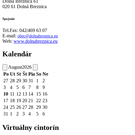
Dolná Breznica 61
020 61 Dolná Breznica
Spojenie
Tel.Fax: 042/469 63 07
E-mail:
obec@dolnabreznica.eu
Web:
www.dolnabreznica.eu
Kalendár
August
2026
Po
Ut
St
Št
Pia
So
Ne
27
28
29
30
31
1
2
3
4
5
6
7
8
9
10
11
12
13
14
15
16
17
18
19
20
21
22
23
24
25
26
27
28
29
30
31
1
2
3
4
5
6
Virtuálny cintorín