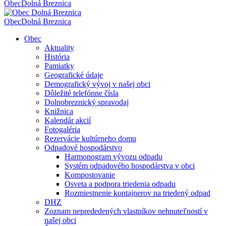
Obec
Dolná Breznica
Obec
Dolná Breznica
Obec
Aktuality
História
Pamiatky
Geografické údaje
Demografický vývoj v našej obci
Dôležité telefónne čísla
Dolnobreznický spravodaj
Knižnica
Kalendár akcií
Fotogaléria
Rezervácie kultúrneho domu
Odpadové hospodárstvo
Harmonogram vývozu odpadu
Systém odpadového hospodárstva v obci
Kompostovanie
Osveta a podpora triedenia odpadu
Rozmiestnenie kontajnerov na triedený odpad
DHZ
Zoznam neprededených vlastníkov nehnuteľností v
našej obci