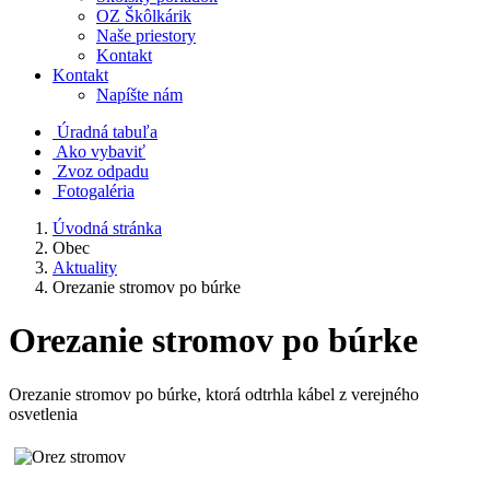
OZ Škôlkárik
Naše priestory
Kontakt
Kontakt
Napíšte nám
Úradná tabuľa
Ako vybaviť
Zvoz odpadu
Fotogaléria
Úvodná stránka
Obec
Aktuality
Orezanie stromov po búrke
Orezanie stromov po búrke
Orezanie stromov po búrke, ktorá odtrhla kábel z verejného
osvetlenia