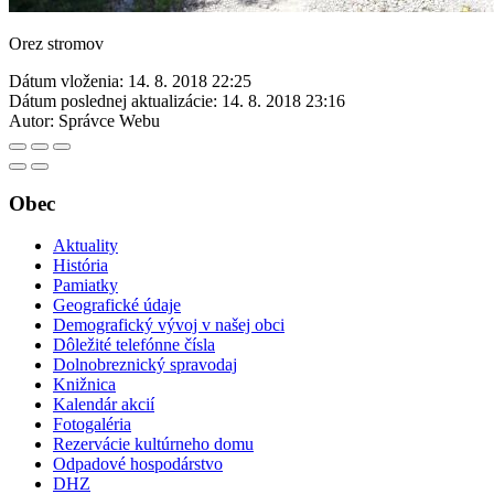
Orez stromov
Dátum vloženia:
14. 8. 2018 22:25
Dátum poslednej aktualizácie:
14. 8. 2018 23:16
Autor:
Správce Webu
Obec
Aktuality
História
Pamiatky
Geografické údaje
Demografický vývoj v našej obci
Dôležité telefónne čísla
Dolnobreznický spravodaj
Knižnica
Kalendár akcií
Fotogaléria
Rezervácie kultúrneho domu
Odpadové hospodárstvo
DHZ