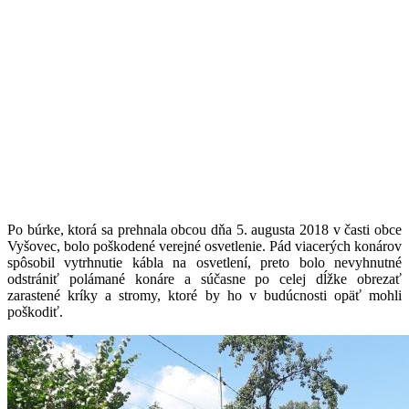
Po búrke, ktorá sa prehnala obcou dňa 5. augusta 2018 v časti obce
Vyšovec, bolo poškodené verejné osvetlenie. Pád viacerých konárov
spôsobil vytrhnutie kábla na osvetlení, preto bolo nevyhnutné
odstrániť polámané konáre a súčasne po celej dĺžke obrezať
zarastené kríky a stromy, ktoré by ho v budúcnosti opäť mohli
poškodiť.