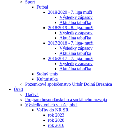
Šport
Futbal
2019⁄2020 - 7. liga muži
Výsledky zápasov
Aktuálna tabuľka
2018⁄2019 - 8. liga- muži
Výsledky zápasov
Aktuálna tabuľka
2017⁄2018 - 7. liga- muži
Výsledky zápasov
Aktuálna tabuľka
2016⁄2017 - 7. liga- muži
Výsledky zápasov
Aktuálna tabuľka
Stolný tenis
Kulturistika
Pozemkové spoločenstvo Urbár Dolná Breznica
Úrad
Tlačivá
Program hospodárskeho a sociálneho rozvoja
Výsledky volieb v našej obci
Voľby do NR SR
rok 2023
rok 2020
rok 2016