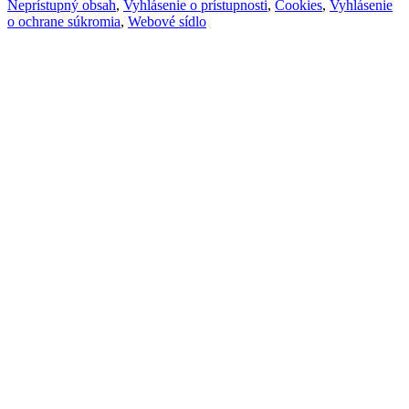
Neprístupný obsah
,
Vyhlásenie o prístupnosti
,
Cookies
,
Vyhlásenie
o ochrane súkromia
,
Webové sídlo