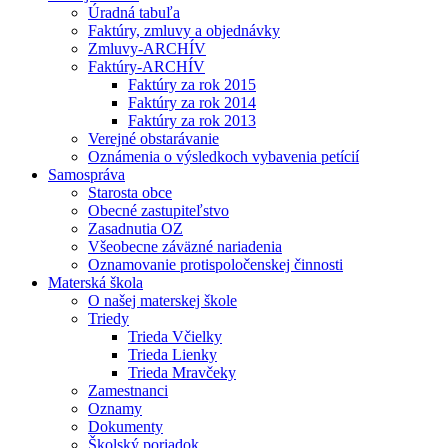
Úradná tabuľa
Faktúry, zmluvy a objednávky
Zmluvy-ARCHÍV
Faktúry-ARCHÍV
Faktúry za rok 2015
Faktúry za rok 2014
Faktúry za rok 2013
Verejné obstarávanie
Oznámenia o výsledkoch vybavenia petícií
Samospráva
Starosta obce
Obecné zastupiteľstvo
Zasadnutia OZ
Všeobecne záväzné nariadenia
Oznamovanie protispoločenskej činnosti
Materská škola
O našej materskej škole
Triedy
Trieda Včielky
Trieda Lienky
Trieda Mravčeky
Zamestnanci
Oznamy
Dokumenty
Školský poriadok