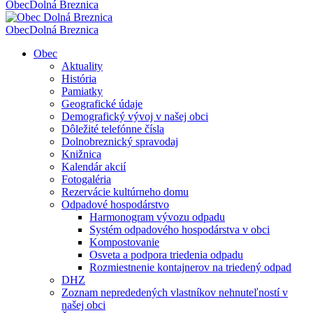
Obec
Dolná Breznica
Obec
Dolná Breznica
Obec
Aktuality
História
Pamiatky
Geografické údaje
Demografický vývoj v našej obci
Dôležité telefónne čísla
Dolnobreznický spravodaj
Knižnica
Kalendár akcií
Fotogaléria
Rezervácie kultúrneho domu
Odpadové hospodárstvo
Harmonogram vývozu odpadu
Systém odpadového hospodárstva v obci
Kompostovanie
Osveta a podpora triedenia odpadu
Rozmiestnenie kontajnerov na triedený odpad
DHZ
Zoznam neprededených vlastníkov nehnuteľností v
našej obci