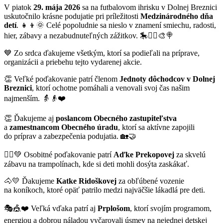
V piatok
29. mája 2026
sa na futbalovom ihrisku v Dolnej Breznici
uskutočnilo krásne podujatie pri príležitosti
Medzinárodného dňa
detí
. 👧👦🌞 Celé popoludnie sa nieslo v znamení smiechu, radosti,
hier, zábavy a nezabudnuteľných zážitkov. 🎠🤸‍♀️🎨🍭
💙 Zo srdca ďakujeme všetkým, ktorí sa podieľali na príprave,
organizácii a priebehu tejto vydarenej akcie.
👏 Veľké poďakovanie patrí členom
Jednoty dôchodcov v Dolnej
Breznici
, ktorí ochotne pomáhali a venovali svoj čas našim
najmenším. 👵👴❤️
👏 Ďakujeme aj
poslancom Obecného zastupiteľstva
a
zamestnancom Obecného úradu
, ktorí sa aktívne zapojili
do príprav a zabezpečenia podujatia. 🏡🤝
🤸‍♀️💚 Osobitné poďakovanie patrí
Aďke Prekopovej
za skvelú
zábavu na trampolínach, kde si deti mohli dosýta zaskákať.
🐴💛 Ďakujeme
Katke Ridoškovej
za obľúbené vozenie
na koníkoch, ktoré opäť patrilo medzi najväčšie lákadlá pre deti.
🎭🎪❤️ Veľká vďaka patrí aj
Prplošom
, ktorí svojím programom,
energiou a dobrou náladou vyčarovali úsmev na nejednej detskej