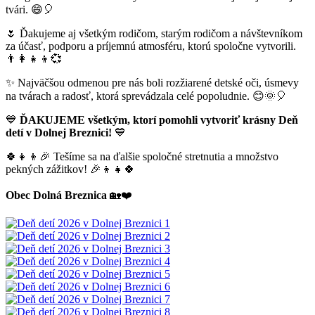
tvári. 😄🎈
🌷 Ďakujeme aj všetkým rodičom, starým rodičom a návštevníkom
za účasť, podporu a príjemnú atmosféru, ktorú spoločne vytvorili.
👨‍👩‍👧‍👦💞
✨ Najväčšou odmenou pre nás boli rozžiarené detské oči, úsmevy
na tvárach a radosť, ktorá sprevádzala celé popoludnie. 😊🌞🎈
💙
ĎAKUJEME všetkým, ktorí pomohli vytvoriť krásny Deň
detí v Dolnej Breznici!
💙
🍀👧👦🎉 Tešíme sa na ďalšie spoločné stretnutia a množstvo
pekných zážitkov! 🎉👦👧🍀
Obec Dolná Breznica
🏡❤️