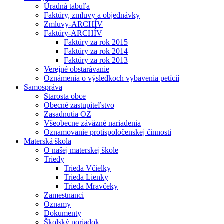
Úradná tabuľa
Faktúry, zmluvy a objednávky
Zmluvy-ARCHÍV
Faktúry-ARCHÍV
Faktúry za rok 2015
Faktúry za rok 2014
Faktúry za rok 2013
Verejné obstarávanie
Oznámenia o výsledkoch vybavenia petícií
Samospráva
Starosta obce
Obecné zastupiteľstvo
Zasadnutia OZ
Všeobecne záväzné nariadenia
Oznamovanie protispoločenskej činnosti
Materská škola
O našej materskej škole
Triedy
Trieda Včielky
Trieda Lienky
Trieda Mravčeky
Zamestnanci
Oznamy
Dokumenty
Školský poriadok